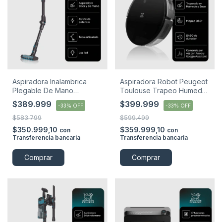
Aspiradora Inalambrica
Aspiradora Robot Peugeot
Plegable De Mano
Toulouse Trapeo Humedo
Peugeot Nantes 3en1
Seco Voz Negro
$389.999
$399.999
-
33
%
OFF
-
33
%
OFF
Negro
$583.799
$599.499
$350.999,10
$359.999,10
con
con
Transferencia bancaria
Transferencia bancaria
Comprar
Comprar