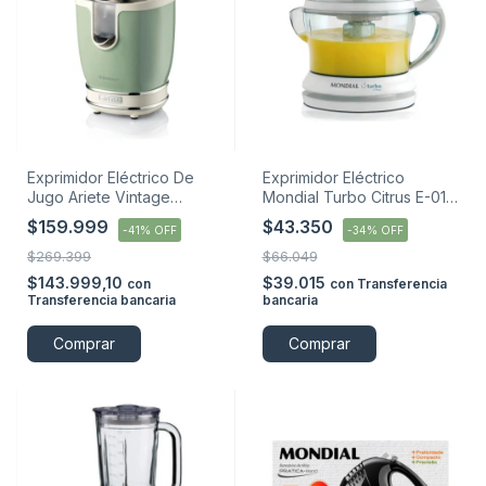
Exprimidor Eléctrico De
Exprimidor Eléctrico
Jugo Ariete Vintage
Mondial Turbo Citrus E-01
Cítricos 85 W
25w Blanco
$159.999
$43.350
-
41
%
OFF
-
34
%
OFF
$269.399
$66.049
$143.999,10
$39.015
con
con
Transferencia
Transferencia bancaria
bancaria
Comprar
Comprar