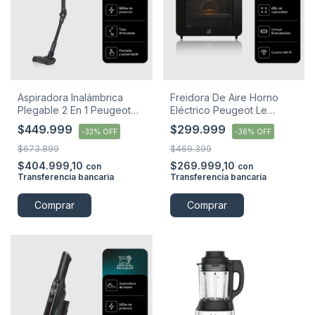
Aspiradora Inalámbrica
Freidora De Aire Horno
Plegable 2 En 1 Peugeot
Eléctrico Peugeot Le
Versailles
Havre 25l Spiedo Negro
$449.999
$299.999
-
33
%
OFF
-
36
%
OFF
$673.899
$469.399
$404.999,10
$269.999,10
con
con
Transferencia bancaria
Transferencia bancaria
Comprar
Comprar