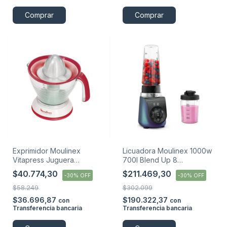
Comprar
Comprar
Exprimidor Moulinex
Licuadora Moulinex 1000w
Vitapress Juguera
700l Blend Up 8
Extractor
Programas
$40.774,30
$211.469,30
-
30
%
OFF
-
30
%
OFF
$58.249
$302.099
$36.696,87
$190.322,37
con
con
Transferencia bancaria
Transferencia bancaria