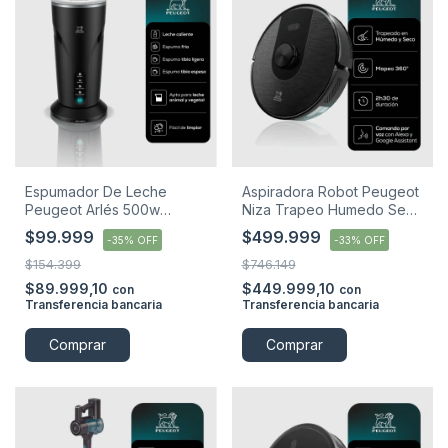
Espumador De Leche
Aspiradora Robot Peugeot
Peugeot Arlés 500w
Niza Trapeo Humedo Seco
Espuma Fría Y Caliente
Control Voz Gris
$99.999
$499.999
-
35
%
OFF
-
33
%
OFF
Negro
$154.399
$746.149
$89.999,10
$449.999,10
con
con
Transferencia bancaria
Transferencia bancaria
Comprar
Comprar