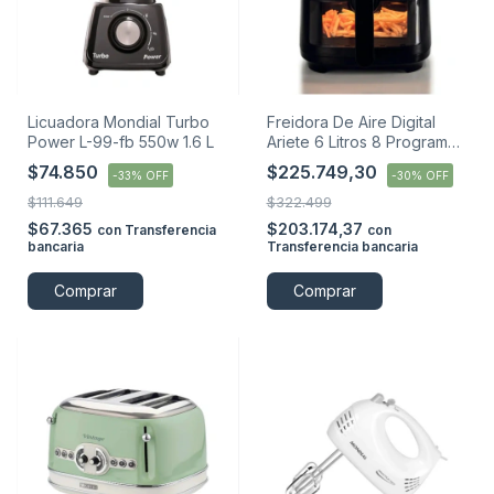
Licuadora Mondial Turbo
Freidora De Aire Digital
Power L-99-fb 550w 1.6 L
Ariete 6 Litros 8 Programas
1300w C
$74.850
$225.749,30
-
33
%
OFF
-
30
%
OFF
$111.649
$322.499
$67.365
$203.174,37
con
Transferencia
con
bancaria
Transferencia bancaria
Comprar
Comprar