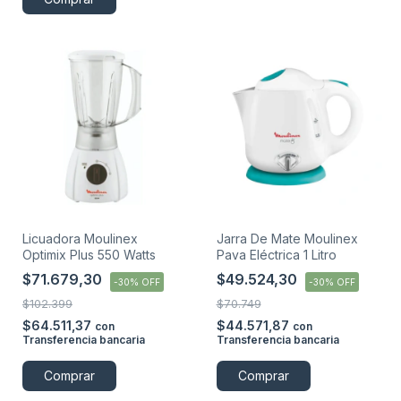
Licuadora Moulinex
Jarra De Mate Moulinex
Optimix Plus 550 Watts
Pava Eléctrica 1 Litro
$71.679,30
$49.524,30
-
30
%
OFF
-
30
%
OFF
$102.399
$70.749
$64.511,37
$44.571,87
con
con
Transferencia bancaria
Transferencia bancaria
Comprar
Comprar