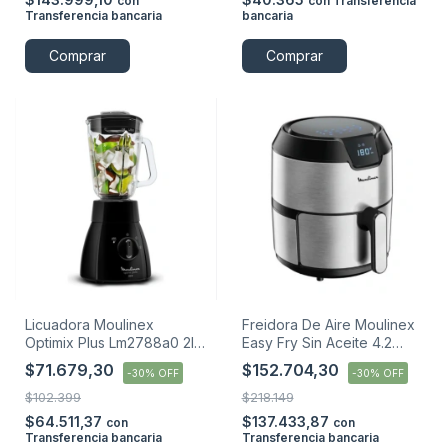
con
con
Transferencia
Transferencia bancaria
bancaria
Comprar
Comprar
Licuadora Moulinex
Freidora De Aire Moulinex
Optimix Plus Lm2788a0 2l
Easy Fry Sin Aceite 4.2
Plástico
Litros
$71.679,30
$152.704,30
-
30
%
OFF
-
30
%
OFF
$102.399
$218.149
$64.511,37
$137.433,87
con
con
Transferencia bancaria
Transferencia bancaria