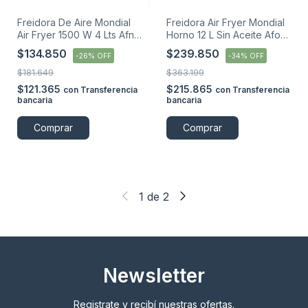
Freidora De Aire Mondial
Freidora Air Fryer Mondial
Air Fryer 1500 W 4 Lts Afn-
Horno 12 L Sin Aceite Afon-
40
12l-bi
$134.850
$239.850
-
26
%
OFF
-
34
%
OFF
$181.649
$363.199
$121.365
$215.865
con
Transferencia
con
Transferencia
bancaria
bancaria
Comprar
Comprar
1
de
2
Newsletter
Registrate y recibí nuestras ofertas.