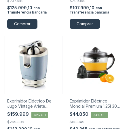
$237.649
$209.199
$125.999,10
$107.999,10
con
con
Transferencia bancaria
Transferencia bancaria
Comprar
Comprar
Exprimidor Eléctrico De
Exprimidor Eléctrico
Jugo Vintage Ariete
Mondial Premium 1.25l 30w
Cítricos 85 W Celeste
Negro
$159.999
$44.850
-
41
%
OFF
-
34
%
OFF
$269.399
$68.049
$143.999,10
$40.365