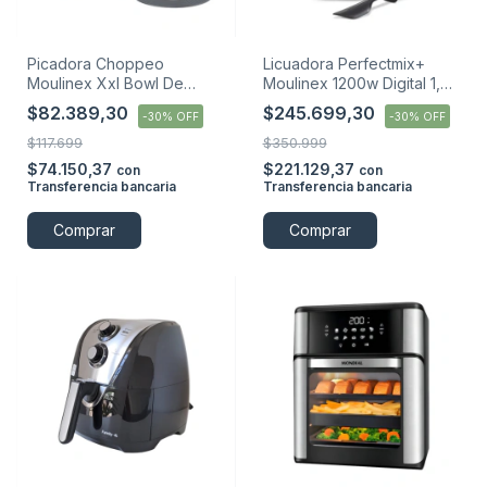
Picadora Choppeo
Licuadora Perfectmix+
Moulinex Xxl Bowl De
Moulinex 1200w Digital 1,5
Vidrio 500w 1 Litro
Litros
$82.389,30
$245.699,30
-
30
%
OFF
-
30
%
OFF
$117.699
$350.999
$74.150,37
$221.129,37
con
con
Transferencia bancaria
Transferencia bancaria
Comprar
Comprar