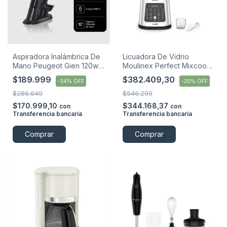
Aspiradora Inalámbrica De
Licuadora De Vidrio
Mano Peugeot Gien 120w
Moulinex Perfect Mixcook
Negro
2 Litros Plateado
$189.999
$382.409,30
-
34
%
OFF
-
30
%
OFF
$286.649
$546.299
$170.999,10
$344.168,37
con
con
Transferencia bancaria
Transferencia bancaria
Comprar
Comprar