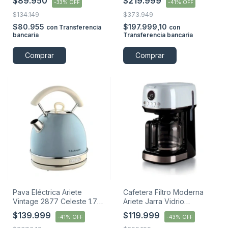
$89.950
$219.999
-
33
%
OFF
-
41
%
OFF
$134.149
$373.949
$80.955
$197.999,10
con
Transferencia
con
bancaria
Transferencia bancaria
Comprar
Comprar
Pava Eléctrica Ariete
Cafetera Filtro Moderna
Vintage 2877 Celeste 1.7
Ariete Jarra Vidrio
Litros
Templado
$139.999
$119.999
-
41
%
OFF
-
43
%
OFF