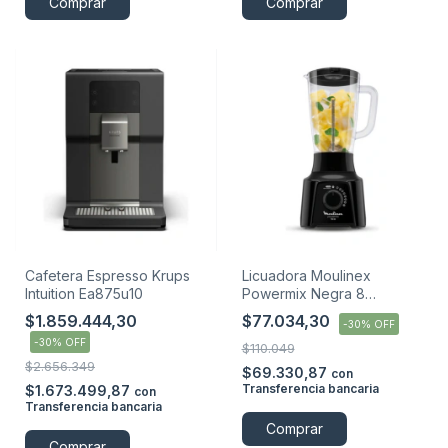
Comprar
Cafetera Espresso Krups
Licuadora Moulinex
Intuition Ea875u10
Powermix Negra 8
Velocidades 2 Litros
$1.859.444,30
$77.034,30
-
30
%
OFF
-
30
%
OFF
$110.049
$2.656.349
$69.330,87
con
Transferencia bancaria
$1.673.499,87
con
Transferencia bancaria
Comprar
Comprar