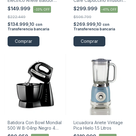
Eléctrico Ariete Batidor
Café Capuccino Infusiones
Capuccino
1,1 L
$149.999
$299.999
-
33
%
OFF
-
41
%
OFF
$222.449
$506.799
$134.999,10
$269.999,10
con
con
Transferencia bancaria
Transferencia bancaria
Comprar
Comprar
Batidora Con Bowl Mondial
Licuadora Ariete Vintage
500 W B-04np Negro 4
Pica Hielo 1.5 Litros
Velocidades