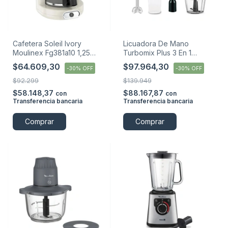
Cafetera Soleil Ivory
Licuadora De Mano
Moulinex Fg381a10 1,25
Turbomix Plus 3 En 1
Litros
Moulinex Inox Negro
$64.609,30
$97.964,30
-
30
%
OFF
-
30
%
OFF
$92.299
$139.949
$58.148,37
$88.167,87
con
con
Transferencia bancaria
Transferencia bancaria
Comprar
Comprar