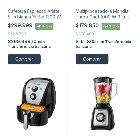
Cafetera Espresso Ariete
Multiprocesadora Mondial
Slim Blanca 15 Bar 1300 W
Turbo Chef 1000 W 9 En 1
- Negro
$299.999
$179.850
-
41
%
OFF
-
34
%
OFF
$506.799
$270.499
$269.999,10
$161.865
con
con
Transferencia
Transferencia bancaria
bancaria
Comprar
Comprar