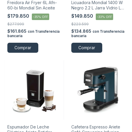
Freidora Air Fryer 6L Afn-
Licuadora Mondial 1400 W
60-bi Mondial Sin Aceite
Negro 2.2 L Jarra Vidrio L-
1400-gi
$179.850
$149.850
-
35
%
OFF
-
33
%
OFF
$277.999
$223.599
$161.865
$134.865
con
Transferencia
con
Transferencia
bancaria
bancaria
Comprar
Comprar
Espumador De Leche
Cafetera Espresso Ariete