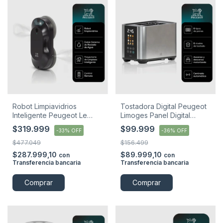
Robot Limpiavidrios
Tostadora Digital Peugeot
Inteligente Peugeot Le
Limoges Panel Digital
Mans Ventanales
1000w
$319.999
$99.999
-
33
%
OFF
-
36
%
OFF
$477.049
$156.499
$287.999,10
$89.999,10
con
con
Transferencia bancaria
Transferencia bancaria