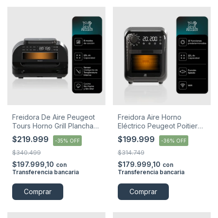
Freidora De Aire Peugeot
Freidora Aire Horno
Tours Horno Grill Plancha
Eléctrico Peugeot Poitiers
1700w Negro 50 Hz
12l 1800w Negro
$219.999
$199.999
-
35
%
OFF
-
36
%
OFF
$340.499
$314.749
$197.999,10
$179.999,10
con
con
Transferencia bancaria
Transferencia bancaria
Comprar
Comprar