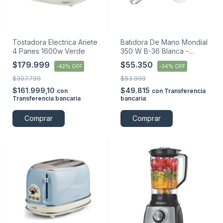
Tostadora Electrica Ariete
Batidora De Mano Mondial
4 Panes 1600w Verde
350 W B-36 Blanca -
Blanco
$179.999
$55.350
-
42
%
OFF
-
34
%
OFF
$307.799
$83.999
$161.999,10
$49.815
con
con
Transferencia
Transferencia bancaria
bancaria
Comprar
Comprar