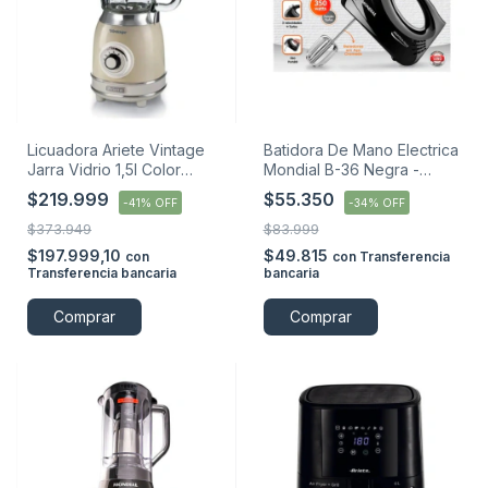
Licuadora Ariete Vintage
Batidora De Mano Electrica
Jarra Vidrio 1,5l Color
Mondial B-36 Negra -
Beige
Negro - 50 Hz
$219.999
$55.350
-
41
%
OFF
-
34
%
OFF
$373.949
$83.999
$197.999,10
$49.815
con
con
Transferencia
Transferencia bancaria
bancaria
Comprar
Comprar