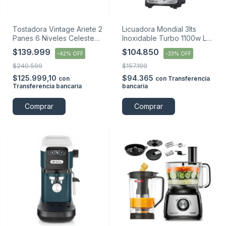
Tostadora Vintage Ariete 2
Licuadora Mondial 3lts
Panes 6 Niveles Celeste
Inoxidable Turbo 1100w L-
155 Azul Bebé
1100-bi
$139.999
$104.850
-
42
%
OFF
-
33
%
OFF
$240.599
$157.199
$125.999,10
$94.365
con
con
Transferencia
Transferencia bancaria
bancaria
Comprar