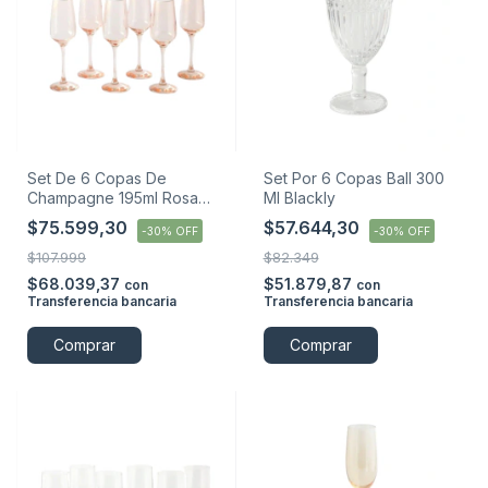
Set De 6 Copas De
Set Por 6 Copas Ball 300
Champagne 195ml Rosa
Ml Blackly
Miuri
$75.599,30
$57.644,30
-
30
%
OFF
-
30
%
OFF
$107.999
$82.349
$68.039,37
$51.879,87
con
con
Transferencia bancaria
Transferencia bancaria
Comprar
Comprar