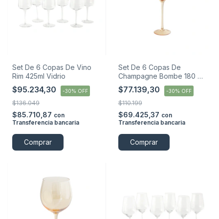
Set De 6 Copas De Vino
Set De 6 Copas De
Rim 425ml Vidrio
Champagne Bombe 180 Ml
Blackly
$95.234,30
$77.139,30
-
30
%
OFF
-
30
%
OFF
$136.049
$110.199
$85.710,87
$69.425,37
con
con
Transferencia bancaria
Transferencia bancaria
Comprar
Comprar