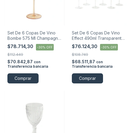
Set De 6 Copas De Vino
Set De 6 Copas De Vino
Bombe 575 Ml Champagne
Effect 490ml Transparente
Blackly
Blackly
$78.714,30
$76.124,30
-
30
%
OFF
-
30
%
OFF
$112.449
$108.749
$70.842,87
$68.511,87
con
con
Transferencia bancaria
Transferencia bancaria
Comprar
Comprar