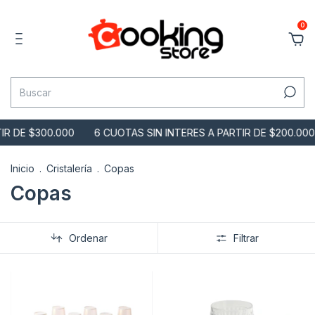
0
E $300.000
6 CUOTAS SIN INTERES A PARTIR DE $200.000
Inicio
.
Cristalería
.
Copas
Copas
Ordenar
Filtrar