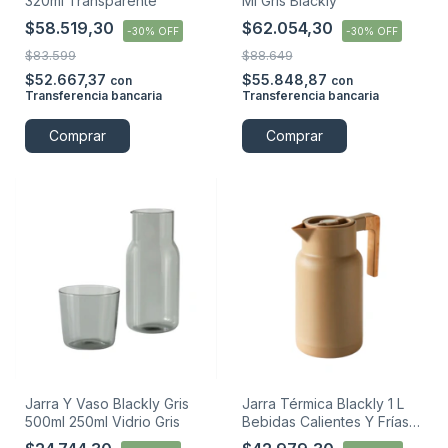
320ml Transparente
Ml Gris Blackly
$58.519,30
$62.054,30
-
30
%
OFF
-
30
%
OFF
$83.599
$88.649
$52.667,37
$55.848,87
con
con
Transferencia bancaria
Transferencia bancaria
Comprar
Comprar
Jarra Y Vaso Blackly Gris
Jarra Térmica Blackly 1 L
500ml 250ml Vidrio Gris
Bebidas Calientes Y Frías
Nude