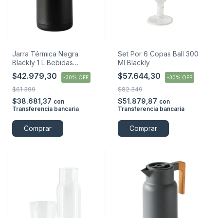
Jarra Térmica Negra
Set Por 6 Copas Ball 300
Blackly 1 L Bebidas
Ml Blackly
Calientes Y Frías Negro
$42.979,30
$57.644,30
-
30
%
OFF
-
30
%
OFF
$61.399
$82.349
$38.681,37
$51.879,87
con
con
Transferencia bancaria
Transferencia bancaria
Comprar
Comprar