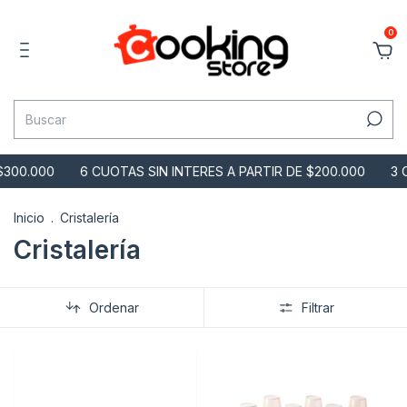
0
00.000
6 CUOTAS SIN INTERES A PARTIR DE $200.000
3 CUO
Inicio
.
Cristalería
Cristalería
Ordenar
Filtrar