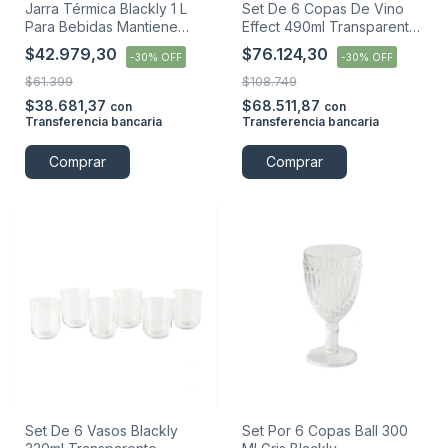
Jarra Térmica Blackly 1 L
Set De 6 Copas De Vino
Para Bebidas Mantiene
Effect 490ml Transparente
Temperatura Blanco
Blackly
$42.979,30
$76.124,30
-
30
%
OFF
-
30
%
OFF
$61.399
$108.749
$38.681,37
$68.511,87
con
con
Transferencia bancaria
Transferencia bancaria
Comprar
Comprar
Set De 6 Vasos Blackly
Set Por 6 Copas Ball 300