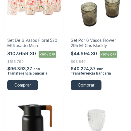
Set De 6 Vasos Floral 520
Set Por 6 Vasos Flower
Ml Rosado Miuri
295 Ml Gris Blackly
$107.659,30
$44.694,30
-
30
%
OFF
-
30
%
OFF
$153.799
$63.849
$96.893,37
$40.224,87
con
con
Transferencia bancaria
Transferencia bancaria
Comprar
Comprar