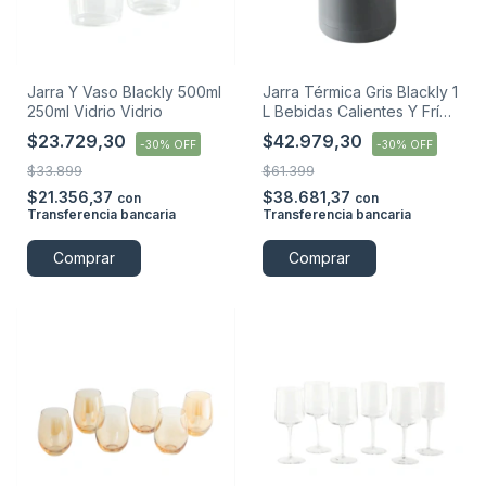
Jarra Y Vaso Blackly 500ml
Jarra Térmica Gris Blackly 1
250ml Vidrio Vidrio
L Bebidas Calientes Y Frías
Gris
$23.729,30
$42.979,30
-
30
%
OFF
-
30
%
OFF
$33.899
$61.399
$21.356,37
$38.681,37
con
con
Transferencia bancaria
Transferencia bancaria
Comprar