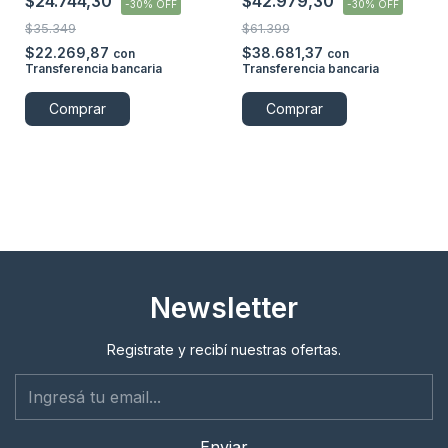
$24.744,30
$42.979,30
-
30
%
OFF
-
30
%
OFF
$35.349
$61.399
$22.269,87
$38.681,37
con
con
Transferencia bancaria
Transferencia bancaria
Comprar
Newsletter
Registrate y recibí nuestras ofertas.