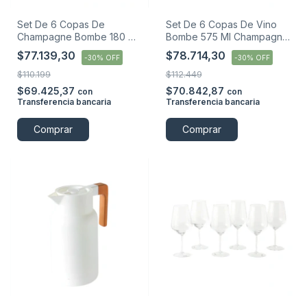
Set De 6 Copas De
Set De 6 Copas De Vino
Champagne Bombe 180 Ml
Bombe 575 Ml Champagne
Blackly
Blackly
$77.139,30
$78.714,30
-
30
%
OFF
-
30
%
OFF
$110.199
$112.449
$69.425,37
$70.842,87
con
con
Transferencia bancaria
Transferencia bancaria
Comprar
Comprar