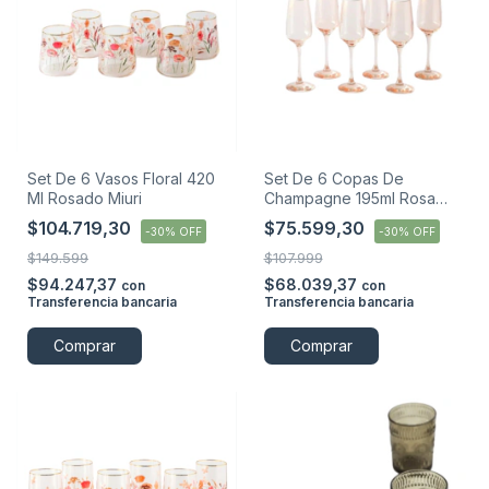
Set De 6 Vasos Floral 420
Set De 6 Copas De
Ml Rosado Miuri
Champagne 195ml Rosa
Miuri
$104.719,30
$75.599,30
-
30
%
OFF
-
30
%
OFF
$149.599
$107.999
$94.247,37
$68.039,37
con
con
Transferencia bancaria
Transferencia bancaria
Comprar
Comprar